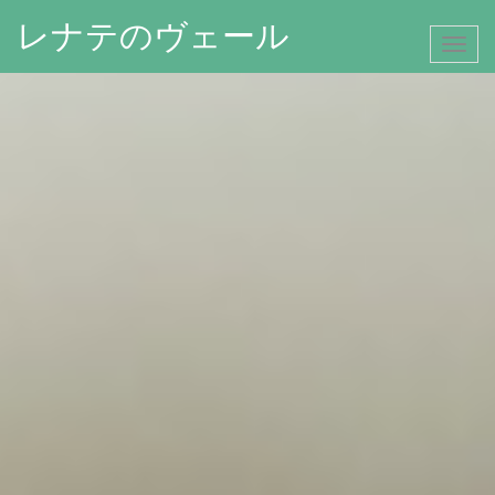
レナテのヴェール
Toggl
navig